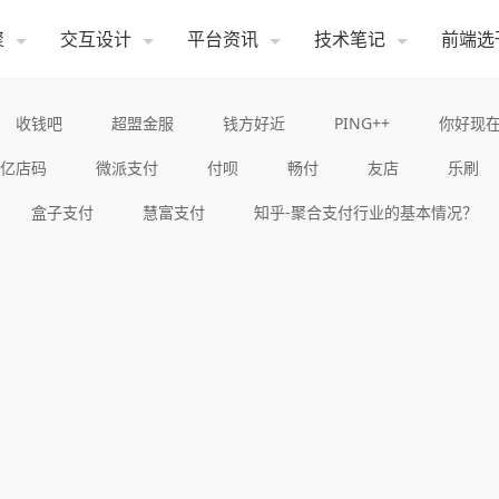
聚
交互设计
平台资讯
技术笔记
前端选
收钱吧
超盟金服
钱方好近
PING++
你好现
亿店码
微派支付
付呗
畅付
友店
乐刷
盒子支付
慧富支付
知乎-聚合支付行业的基本情况？