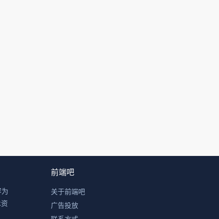
前端吧
容为
关于前端吧
术资
广告投放
联系方式