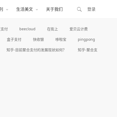
刊
生活美文
关于我们
登录
在支付
beecloud
在街上
爱贝云计费
盒子支付
快收银
哆啦宝
pingpong
知乎-目前聚合支付的发展现状如何？
知乎-聚合支