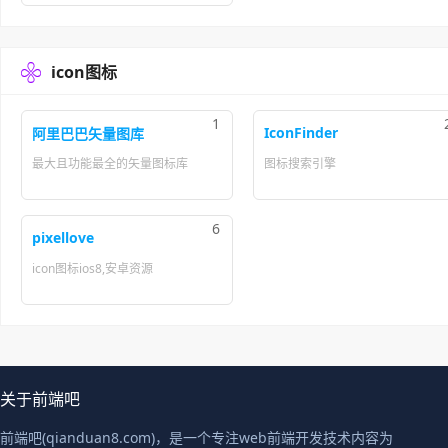

icon图标
1
IconFinder
阿里巴巴矢量图库
最大且功能最全的矢量图标库
图标搜索引擎
6
pixellove
icon图标ios8,安卓资源
关于前端吧
前端吧(qianduan8.com)，是一个专注web前端开发技术内容为