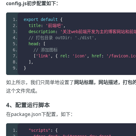
config.js初步配置如下：
export
default
{
  title
:
'前端吧'
,
  description
:
'关注web前端开发为主的博客网站和前
// 打包目录 
outDir
: './dist',
  head
:
[
// 添加图标
[
'link'
,
{
 rel
:
'icon'
,
 href
:
'/favicon.ic
],
}
如上所示，我们只简单地设置了
网站标题，网站描述，打包的 
这个文件完成。
4、配置运行脚本
在package.json下配置，如下：
"scripts"
:
{