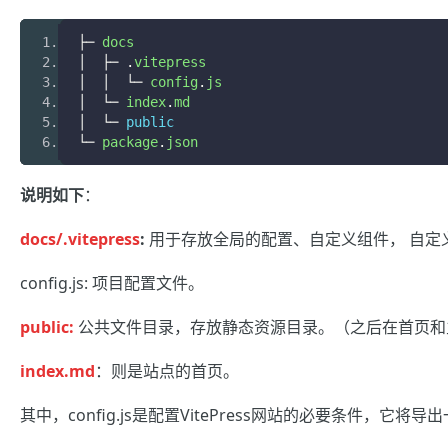
├─
 docs
│
├─
.
vitepress
│
│
└─
 config
.
js
│
└─
 index
.
md
│
└─
public
└─
 package
.
json
说明如下
：
docs/.vitepress
:
用于存放全局的配置、自定义组件， 自定义
config.js: 项目配置文件。
public:
公共文件目录，存放静态资源目录。（之后在首页和主题配
index.md
：则是站点的首页。
其中，config.js是配置VitePress网站的必要条件，