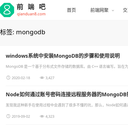
首页
前端网聚
交
标签: mongodb
windows系统中安装MongoDB的步骤和使用说明
MongoDB 是一个基于分布式文件存储的数据库。由 C++ 语言编写。旨在
解决方案。 MongoDB 是一个介于关系 …


2020-02-18
3,427
Node如何通过账号密码连接远程服务器的MongoD
发现我这种新手在使用过程中会遇到了很多不懂的坑，那么，Node如何通过
下面就是自己找到解决方法的路程，废话可能有点多，个人 …


2019-09-02
4,323