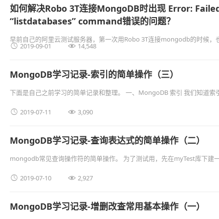
如何解决Robo 3T连接MongoDB时出现 Error: Failed 
“listdatabases” command错误的问题？
早前自己的阿里云测试服务器，第一次用Robo 3T连接mongodb的时


2019-09-01
14,548
后，不需要账户权限验证Robo 3T是可以连接，当 …
MongoDB学习记录-索引的简单操作（三）
下面是自己之前学习的简单记录和整理。 一、MongoDB 索引 我们知
引的情况下，MongoDB在读取数据时必须扫描集合 …


2019-07-11
3,090
MongoDB学习记录-查询表达式的简单操作（二）
mongodb常见查询操作符的简单操作。 为了测试用，先在myTest库下建一个g
面插入一组数据。 如： var g …


2019-07-10
2,927
MongoDB学习记录-增删改查常用基本操作（一）