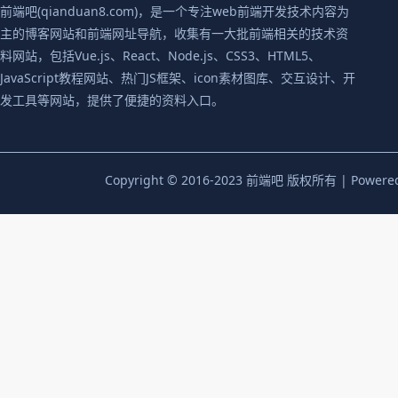
前端吧(qianduan8.com)，是一个专注web前端开发技术内容为
主的博客网站和前端网址导航，收集有一大批前端相关的技术资
料网站，包括Vue.js、React、Node.js、CSS3、HTML5、
JavaScript教程网站、热门JS框架、icon素材图库、交互设计、开
发工具等网站，提供了便捷的资料入口。
Copyright © 2016-2023 前端吧 版权所有 | Powere