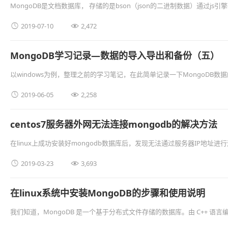
MongoDB是文档数据库， 存储的是bson（json的二进制数据）通过j
时候容易忘记，在此简单做个记录存档一下。 一 …


2019-07-10
2,472
MongoDB学习记录—数据的导入导出和备份（五）
以windows为例，整理之前的学习笔记，在此简单记录一下MongoDB数
一、MongoDB导出与导入说明 我们可以通过 …


2019-06-05
2,258
centos7服务器外网无法连接mongodb的解决方法
在linux上成功安装好mongodb数据库后，发现无法通过服务器IP地址进
centos7，也就是外网无法连接mong …


2019-03-23
3,693
在linux系统中安装MongoDB的步骤和使用说明
我们知道，MongoDB 是一个基于分布式文件存储的数据库。由 C++ 语言
能数据存储解决方案。MongoDB是一个介 …