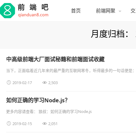
首页
前端网聚
交
月度归档：
中高级前端大厂面试秘籍和前端面试收藏
当下，正面临着近几年来的最严重的互联网寒冬，听得最多的一句话便是：相
耳，大家都是人心惶惶，年前如此，年后想必肯定又是一场更为惨 …


2019-02-17
2,503
如何正确的学习Node.js？
更多内容请查看： 狼叔：如何正确的学习Node.js


2019-02-15
2,051