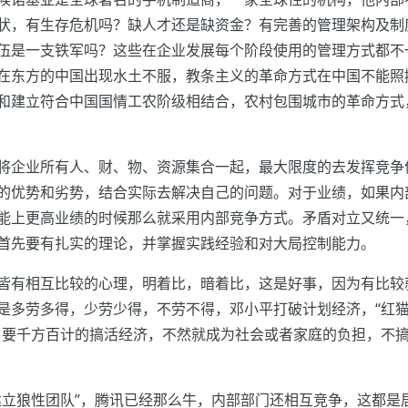
状，有生存危机吗？缺人才还是缺资金？有完善的管理架构及制
伍是一支铁军吗？这些在企业发展每个阶段使用的管理方式都不
在东方的中国出现水土不服，教条主义的革命方式在中国不能照
和建立符合中国国情工农阶级相结合，农村包围城市的革命方式
将企业所有人、财、物、资源集合一起，最大限度的去发挥竞争
的优势和劣势，结合实际去解决自己的问题。对于业绩，如果内
能上更高业绩的时候那么就采用内部竞争方式。矛盾对立又统一
首先要有扎实的理论，并掌握实践经验和对大局控制能力。
皆有相互比较的心理，明着比，暗着比，这是好事，因为有比较
是多劳多得，少劳少得，不劳不得，邓小平打破计划经济，“红
，要千方百计的搞活经济，不然就成为社会或者家庭的负担，不
建立狼性团队”，腾讯已经那么牛，内部部门还相互竞争，这都是