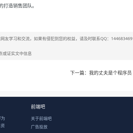
的打造销售团队。
供网友学习和交流，如果有侵犯到您的权益，请及时联系QQ：144683469
点或证实文中信息
下一篇：我的丈夫是个程序员
前端吧
容为
关于前端吧
术资
广告投放