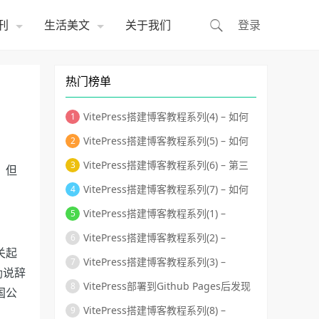
刊
生活美文
关于我们
登录
热门榜单
VitePress搭建博客教程系列(4) – 如何
自定义首页布局和主题样式修改？
VitePress搭建博客教程系列(5) – 如何
自定义页面模板、给页面添加独有的
VitePress搭建博客教程系列(6) – 第三
，但
className和使页面标题变成侧边目
方组件库的使用-搭建组件库文档
VitePress搭建博客教程系列(7) – 如何
录？
用Github Actions自动化部署到Github
VitePress搭建博客教程系列(1) –
Pages？
VitePress的安装和运行
VitePress搭建博客教程系列(2) –
关起
VitePress默认首页、头部导航和左侧导
VitePress搭建博客教程系列(3) –
励说辞
航配置
VitePress页脚、标题logo、最后更新
VitePress部署到Github Pages后发现
国公
时间等相关细节配置
样式全错乱了怎么办？
VitePress搭建博客教程系列(8) –