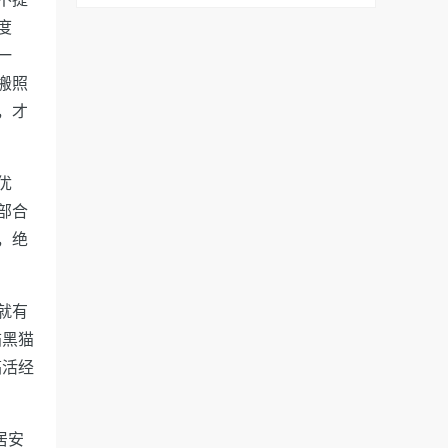
度
一
搬照
，才
优
部合
，绝
就有
猫黑猫
搞活经
居安