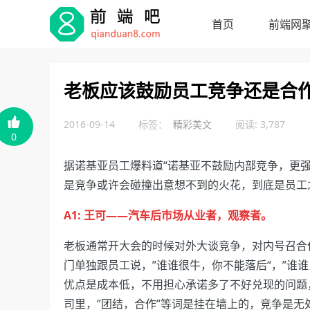
首页
前端网
老板应该鼓励员工竞争还是合作

2016-09-14
标签：
精彩美文
阅读: 3,787
0
据诺基亚员工爆料道“诺基亚不鼓励内部竞争，更
是竞争或许会碰撞出意想不到的火花，到底是员工
A1: 王可——汽车后市场从业者，观察者。
老板通常开大会的时候对外大谈竞争，对内号召合
门单独跟员工说，”谁谁很牛，你不能落后“，”谁
优点是成本低，不用担心承诺多了不好兑现的问题
司里，”团结，合作”等词是挂在墙上的，竞争是无