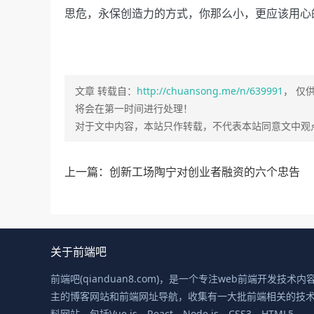
思危，永保创造力的方式，你那么小，更应该用心
文章 转载自：
http://chuansong.me/n/639991
， 仅
将会在第一时间进行处理！
对于文中内容，本站只作转载，不代表本站同意文中观
上一篇：创新工场陶宁对创业者融资的六个忠告
关于前端吧
前端吧(qianduan8.com)，是一个专注web前端开发技术内
主的博客网站和前端网址导航，收集有一大批前端相关的技
料网站，包括Vue.js、React、Node.js、CSS3、HTML5、