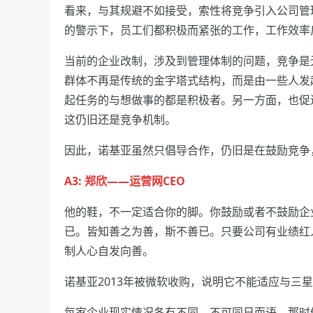
看来，与其规避不如接受，索性将竞争引入公司管
的警示下，员工们都积极而紧张的工作，工作效率
当前的企业改制，涉及到管理体制的问题，竞争是
群体不再是传统的金字塔式结构，而是由一些人发
起任务的与想做事的都是积极者。另一方面，也促
这仍旧还是竞争机制。
因此，诺基亚虽然只倡导合作，仍旧是在鼓励竞争
A3: 郑欣——运营网CEO
他的鞋，不一定适合你的脚。你鼓励或者不鼓励企
已。皆知善之为善，斯不善已。只要公司有业绩红
制人心自发向善。
诺基亚2013年被微软收购，说明它不能适应与三
每家企业现实情况各有不同，不可同日而语。那时