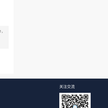
1，
关注交流