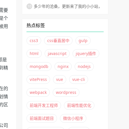
vitePress如何非自动化部署到Github
多少年的沧桑，更新来了我的小小站，
需要
Pages？
不变的还是太子湾！
是个
热点标签
被用
css3
css垂直居中
gulp
html
javascript
jquery插件
都是
mongodb
nginx
nodejs
到精
vitePress
vue
vue-cli
在的
webpack
wordpress
划情
的区
前端开发工程师
前端性能优化
前端面试题目
微信小程序
公司