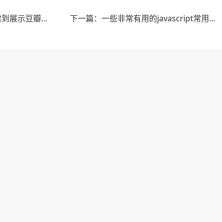
上一篇：Vue2.0 新手完全填坑攻略——从环境搭建到展示豆瓣的电影列表
下一篇：一些非常有用的javascript常用方法函数