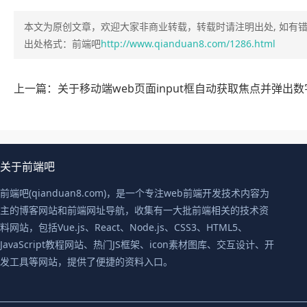
本文为原创文章，欢迎大家非商业转载，转载时请注明出处, 如有
出处格式：前端吧
http://www.qianduan8.com/1286.html
关于前端吧
前端吧(qianduan8.com)，是一个专注web前端开发技术内容为
主的博客网站和前端网址导航，收集有一大批前端相关的技术资
料网站，包括Vue.js、React、Node.js、CSS3、HTML5、
JavaScript教程网站、热门JS框架、icon素材图库、交互设计、开
发工具等网站，提供了便捷的资料入口。