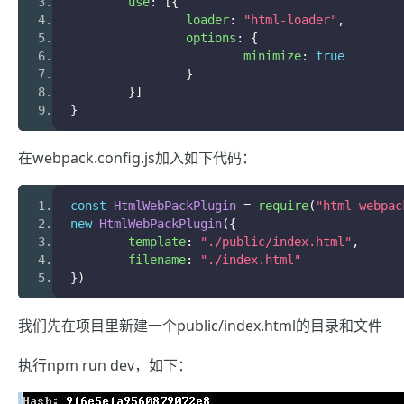
	use
:
[{
		loader
:
"html-loader"
,
		options
:
{
			minimize
:
true
}
}]
}
在webpack.config.js加入如下代码：
const
HtmlWebPackPlugin
=
 require
(
"html-webpac
new
HtmlWebPackPlugin
({
	template
:
"./public/index.html"
,
	filename
:
"./index.html"
})
我们先在项目里新建一个public/index.html的目录和文件
执行npm run dev，如下：