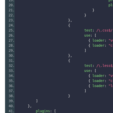
					    
}
}
},
{
				test
:
/\.css$/
				use
:
[
{
 loader
:
"v
{
 loader
:
"c
]
},
{
				test
:
/\.less$
				use
:
[
{
 loader
:
"v
{
 loader
:
"c
{
 loader
:
"l
]
}
]
},
	plugins
:
[