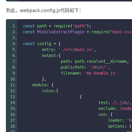
到此，webpack.config.js代码如下：
const
 path 
=
 require
(
"path"
);
const
MiniCssExtractPlugin
=
 require
(
"mini-css
const
 config 
=
{
	entry
:
'./src/main.js'
,
	output
:{
		path
:
 path
.
resolve
(
__dirname
,
		publicPath
:
'/dist/'
,
		filename
:
'my-bundle.js'
},
    module
:
{
    	rules
:[
{
				test
:
/\.js$/
,
				exclude
:
/node
				use
:
{
				    loader
:
'b
				    options
:
{
					    