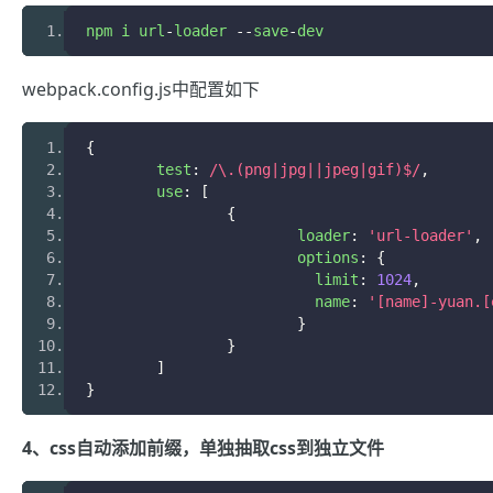
npm i url
-
loader 
--
save
-
dev
webpack.config.js中配置如下
{
	test
:
/\.(png|jpg||jpeg|gif)$/
,
	use
:
[
{
			loader
:
'url-loader'
,
			options
:
{
			  limit
:
1024
,
			  name
:
'[name]-yuan.[
}
}
]
}
4、css自动添加前缀，单独抽取css到独立文件