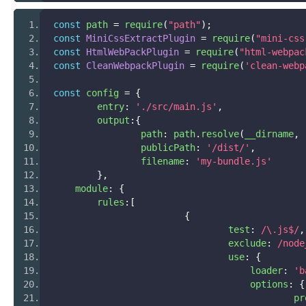
const
 path 
=
 require
(
"path"
);
const
MiniCssExtractPlugin
=
 require
(
"mini-css
const
HtmlWebPackPlugin
=
 require
(
"html-webpac
const
CleanWebpackPlugin
=
 require
(
'clean-webp
const
 config 
=
{
	entry
:
'./src/main.js'
,
	output
:{
		path
:
 path
.
resolve
(
__dirname
,
		publicPath
:
'/dist/'
,
		filename
:
'my-bundle.js'
},
    module
:
{
    	rules
:[
{
				test
:
/\.js$/
,
				exclude
:
/node
				use
:
{
				    loader
:
'b
				    options
:
{
					    