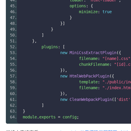
                    options
:
{
                        minimize
:
true
}
}]
}
]
},
	plugins
:
[
new
MiniCssExtractPlugin
({
			filename
:
"[name].css"
			chunkFilename
:
"[id].c
}),
new
HtmlWebPackPlugin
({
			template
:
"./public/in
			filename
:
"./index.htm
}),
new
CleanWebpackPlugin
([
'dist'
]
}
module
.
exports 
=
 config
;