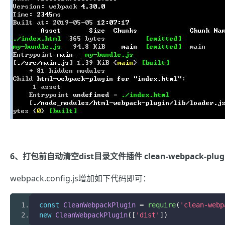
6、打包前自动清空dist目录文件插件 clean-webpack-plug
webpack.config.js增加如下代码即可：
const
CleanWebpackPlugin
=
 require
(
'clean-webp
new
CleanWebpackPlugin
([
'dist'
])