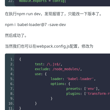
module
.
exports 
=
 config
;
在执行npm run dev，发现报错了，只能改一下版本了。
npm i babel-loader@7 –save-dev
然后成功了。
当然我们也可以在webpack.config.js配置，修改为
{
	test
:
/\.js$/
,
	exclude
:
/node_modules/
,
	use
:
{
		loader
:
'babel-loader'
,
		options
:
{
			presets
:
[
'env'
],
			plugins
:
[
'transform-r
}
}
}