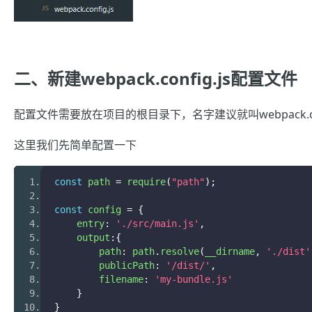
二、新建webpack.config.js配置文件
配置文件需要放在项目的根目录下，名字建议就叫webpack.con
这里我们先简单配置一下
const
 path 
=
 require
(
"path"
);
const
 config 
=
{
    entry
:
'./src/main.js'
,
    output
:{
        path
:
 path
.
resolve
(
__dirname
,
'./dist'
        publicPath
:
'/dist/'
,
        filename
:
'my-bundle.js'
}
}