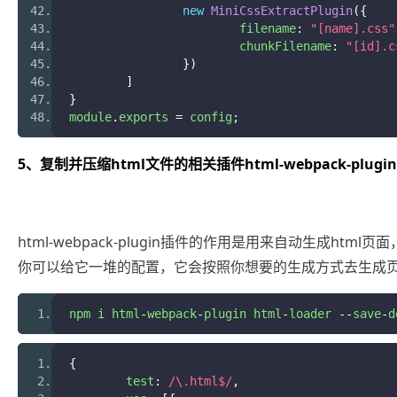
new
MiniCssExtractPlugin
({
			filename
:
"[name].css"
			chunkFilename
:
"[id].c
})
]
}
module
.
exports 
=
 config
;
5、复制并压缩html文件的相关插件html-webpack-plugin
html-webpack-plugin插件的作用是用来自动生成h
你可以给它一堆的配置，它会按照你想要的生成方式去生成
npm i html
-
webpack
-
plugin html
-
loader 
--
save
-
d
{
	test
:
/\.html$/
,