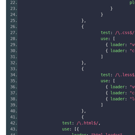
					    
}
}
},
{
				test
:
/\.css$/
				use
:
[
{
 loader
:
"v
{
 loader
:
"c
]
},
{
				test
:
/\.less$
				use
:
[
{
 loader
:
"v
{
 loader
:
"c
{
 loader
:
"l
]
},
{
                test
:
/\.html$/
,
                use
:
[{
                    loader
:
"html-loader"
,