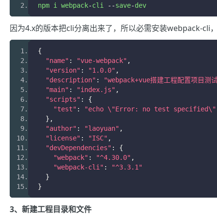
npm i webpack
-
cli 
--
save
-
dev 
因为4.x的版本把cli分离出来了，所以必需安装webpack-cli
{
"name"
:
"vue-webpack"
,
"version"
:
"1.0.0"
,
"description"
:
"webpack+vue搭建工程配置项目测试
"main"
:
"index.js"
,
"scripts"
:
{
"test"
:
"echo \"Error: no test specified\"
},
"author"
:
"laoyuan"
,
"license"
:
"ISC"
,
"devDependencies"
:
{
"webpack"
:
"^4.30.0"
,
"webpack-cli"
:
"^3.3.1"
}
}
3、新建工程目录和文件