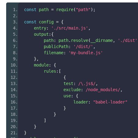
const
 path 
=
 require
(
"path"
);
const
 config 
=
{
    entry
:
'./src/main.js'
,
    output
:{
        path
:
 path
.
resolve
(
__dirname
,
'./dist'
        publicPath
:
'/dist/'
,
        filename
:
'my-bundle.js'
},
    module
:
{
    	rules
:[
{
                test
:
/\.js$/
,
                exclude
:
/node_modules/
,
                use
:
{
                    loader
:
"babel-loader"
}
}
]
}
}