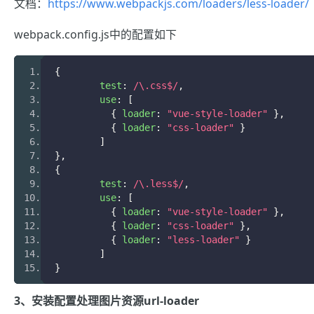
文档：
https://www.webpackjs.com/loaders/less-loader/
webpack.config.js中的配置如下
{
	test
:
/\.css$/
,
	use
:
[
{
 loader
:
"vue-style-loader"
},
{
 loader
:
"css-loader"
}
]
},
{
	test
:
/\.less$/
,
	use
:
[
{
 loader
:
"vue-style-loader"
},
{
 loader
:
"css-loader"
},
{
 loader
:
"less-loader"
}
]
}
3、安装配置处理图片资源url-loader