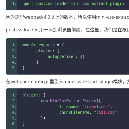
npm i postcss
-
loader mini
-
css
-
extract
-
plugin 
-
因为这里webpack4.0以上的版本，所以使用mini-css-extract-
postcss-loader 用于添加浏览器前缀，
在这里，
我们是在根目录
module
.
exports 
=
{
      plugins
:
{
           autoprefixer
:
{}
}
}
在webpack.config.js里引入mini-css-extract-plugin模
plugins
:
[
new
MiniCssExtractPlugin
({
		filename
:
"[name].css"
,
		chunkFilename
:
"[id].css"
})
]