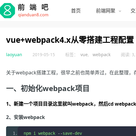
首页
前端网聚
交
vue+webpack4.x从零搭建工程配
laoyuan
2019-05-15
标签：
vue
,
webpack
阅读: 3,
关于webpack搭建工程，很早之前也简单弄过，在此整理，
一、初始化webpack项目
1、新建一个项目目录这里就叫webpack，然后cd
webpac
2、安装webpack
npm i webpack 
--
save
-
dev