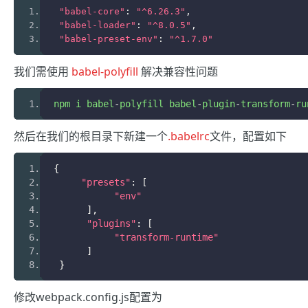
"babel-core"
:
"^6.26.3"
,
"babel-loader"
:
"^8.0.5"
,
"babel-preset-env"
:
"^1.7.0"
我们需使用
babel-polyfill
解决兼容性问题
npm i babel
-
polyfill babel
-
plugin
-
transform
-
ru
然后在我们的根目录下新建一个
.babelrc
文件，配置如下
{
"presets"
:
[
"env"
],
"plugins"
:
[
"transform-runtime"
]
}
修改webpack.config.js配置为