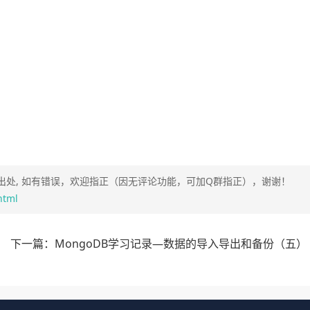
处, 如有错误，欢迎指正（因无评论功能，可加Q群指正），谢谢！
html
下一篇：MongoDB学习记录—数据的导入导出和备份（五）