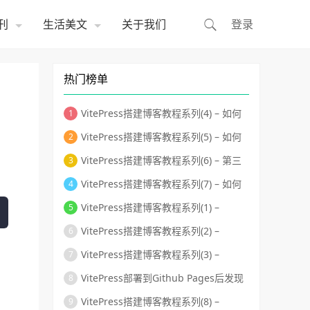
刊
生活美文
关于我们
登录
热门榜单
VitePress搭建博客教程系列(4) – 如何
自定义首页布局和主题样式修改？
VitePress搭建博客教程系列(5) – 如何
自定义页面模板、给页面添加独有的
VitePress搭建博客教程系列(6) – 第三
className和使页面标题变成侧边目
方组件库的使用-搭建组件库文档
VitePress搭建博客教程系列(7) – 如何
录？
用Github Actions自动化部署到Github
VitePress搭建博客教程系列(1) –
Pages？
VitePress的安装和运行
VitePress搭建博客教程系列(2) –
VitePress默认首页、头部导航和左侧导
VitePress搭建博客教程系列(3) –
航配置
VitePress页脚、标题logo、最后更新
VitePress部署到Github Pages后发现
时间等相关细节配置
样式全错乱了怎么办？
VitePress搭建博客教程系列(8) –