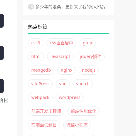
vitePress如何非自动化部署到Github
多少年的沧桑，更新来了我的小小站，
Pages？
不变的还是太子湾！
热点标签
css3
css垂直居中
gulp
html
javascript
jquery插件
mongodb
nginx
nodejs
vitePress
vue
vue-cli
webpack
wordpress
初始化
前端开发工程师
前端性能优化
前端面试题目
微信小程序