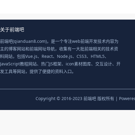
关于前端吧
前端吧(qianduan8.com)，是一个专注web前端开发技术内容为
主的博客网站和前端网址导航，收集有一大批前端相关的技术资
料网站，包括Vue.js、React、Node.js、CSS3、HTML5、
JavaScript教程网站、热门JS框架、icon素材图库、交互设计、开
发工具等网站，提供了便捷的资料入口。
Copyright © 2016-2023 前端吧 版权所有 | Powere