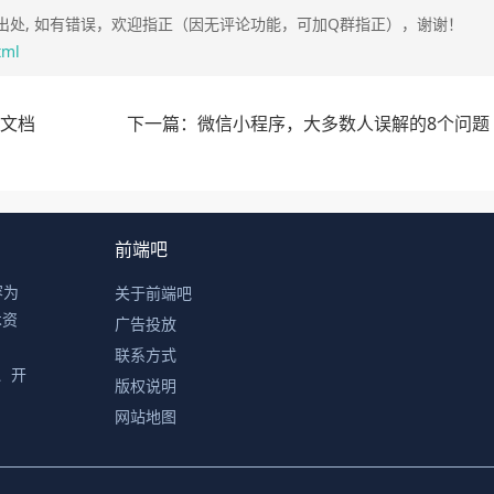
处, 如有错误，欢迎指正（因无评论功能，可加Q群指正），谢谢！
tml
范文档
下一篇：微信小程序，大多数人误解的8个问题
前端吧
容为
关于前端吧
术资
广告投放
联系方式
计、开
版权说明
网站地图