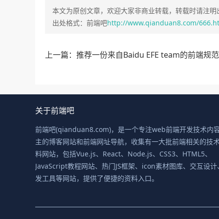
本文为原创文章，欢迎大家非商业转载，转载时请注明出
出处格式：前端吧
http://www.qianduan8.com/666.h
上一篇：推荐一份来自Baidu EFE team的前端规
关于前端吧
前端吧(qianduan8.com)，是一个专注web前端开发技术内
主的博客网站和前端网址导航，收集有一大批前端相关的技
料网站，包括Vue.js、React、Node.js、CSS3、HTML5、
JavaScript教程网站、热门JS框架、icon素材图库、交互设
发工具等网站，提供了便捷的资料入口。