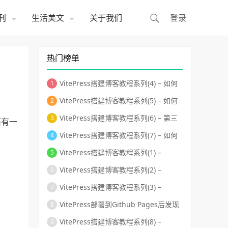
刊
生活美文
关于我们
登录
热门榜单
VitePress搭建博客教程系列(4) – 如何
自定义首页布局和主题样式修改？
VitePress搭建博客教程系列(5) – 如何
自定义页面模板、给页面添加独有的
VitePress搭建博客教程系列(6) – 第三
还有一
className和使页面标题变成侧边目
方组件库的使用-搭建组件库文档
VitePress搭建博客教程系列(7) – 如何
录？
用Github Actions自动化部署到Github
VitePress搭建博客教程系列(1) –
Pages？
VitePress的安装和运行
VitePress搭建博客教程系列(2) –
VitePress默认首页、头部导航和左侧导
VitePress搭建博客教程系列(3) –
航配置
VitePress页脚、标题logo、最后更新
VitePress部署到Github Pages后发现
时间等相关细节配置
样式全错乱了怎么办？
VitePress搭建博客教程系列(8) –