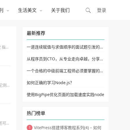
刊
生活美文
关于我们
登录
最新推荐
一道连续赋值与求值顺序的面试题引发的讨
 指令
论
从程序员到CTO，从专业走向卓越，分享大
牛企业内部pdf与PPT的整理
一个合格的中级前端工程师必须要掌握的
28 个 JavaScript 技巧
如何正确的学习Node.js？
改它则更
使用BigPipe优化页面的加载速度实践node
热门榜单
还可以
VitePress搭建博客教程系列(4) – 如何