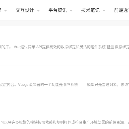
聚
交互设计
平台资讯
技术笔记
前端选
面的库。 Vue通过简单 API提供高效的数据绑定和灵活的组件系统 轻量 数据绑定
内容。Vue.js 最显著的一个功能是响应系统 —— 模型只是普通对象，修
具。它可以将许多松散的模块按照依赖和规则打包成符合生产环境部署的前端资源。