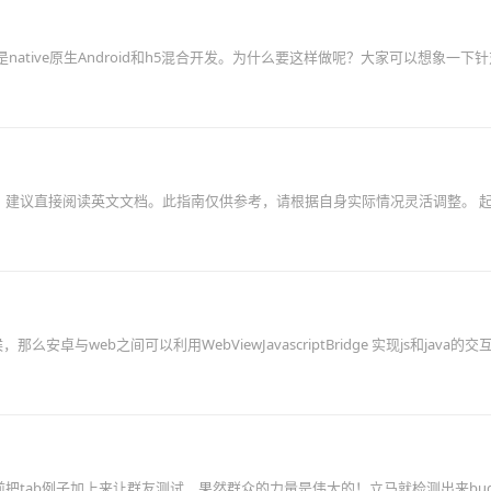
是native原生Android和h5混合开发。为什么要这样做呢？大家可以想象一下
心，建议直接阅读英文文档。此指南仅供参考，请根据自身实际情况灵活调整。 
web之间可以利用WebViewJavascriptBridge 实现js和java的交互
) 年前把tab例子加上来让群友测试，果然群众的力量是伟大的！立马就检测出来bu