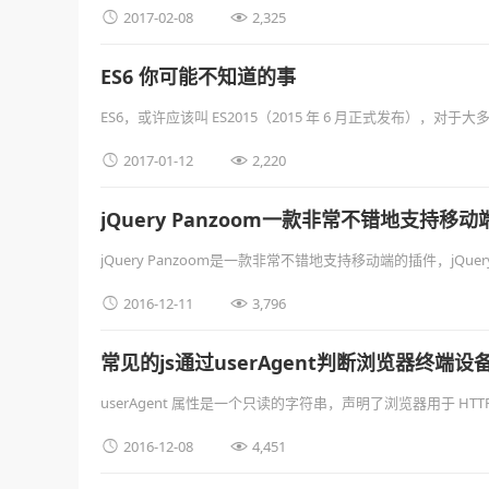


2017-02-08
2,325
ES6 你可能不知道的事
ES6，或许应该叫 ES2015（2015 年 6 月正式发布
关于每个特性 …


2017-01-12
2,220
jQuery Panzoom一款非常不错地支持
jQuery Panzoom是一款非常不错地支持移动端的插件，jQuer


2016-12-11
3,796
常见的js通过userAgent判断浏览器终端设
userAgent 属性是一个只读的字符串，声明了浏览器用于 HT


2016-12-08
4,451