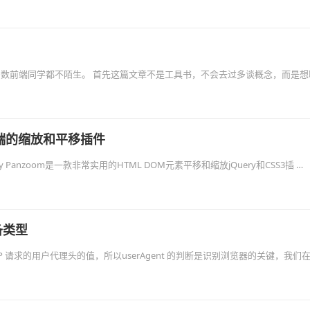
），对于大多数前端同学都不陌生。 首先这篇文章不是工具书，不会去过多谈概念，而是
移动端的缩放和平移插件
y Panzoom是一款非常实用的HTML DOM元素平移和缩放jQuery和CSS3插 …
备类型
TP 请求的用户代理头的值，所以userAgent 的判断是识别浏览器的关键，我们在