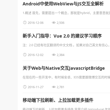
Android中使用WebView与JS交互全解析
1.概述 首先，需要提出一个概念，那就是hybrid，主要意思就
同一个活 …


2016-12-06
2,506
新手入门指导：Vue 2.0 的建议学习顺序
注：2.0 已经有社区翻译的中文文档 。如果对自己英文有信
1、扎实的 JavaSc …


2016-12-02
2,384
关于Web与Native交互JavascriptBridge
在现在的一些开发中，有时候安卓、IOS需要跟微博交互的时候，那么安卓与


2016-11-27
2,781
移动端下拉刷新、上拉加载更多插件
移动端下拉刷新、上拉加载更多插件 背景介绍 (introduce