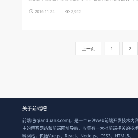
当即修复好 …


2016-11-24
2,922
上一页
1
2
关于前端吧
前端吧(qianduan8.com)，是一个专注web前端开发技术内
主的博客网站和前端网址导航，收集有一大批前端相关的技
料网站，包括Vue.js、React、Node.js、CSS3、HTML5、