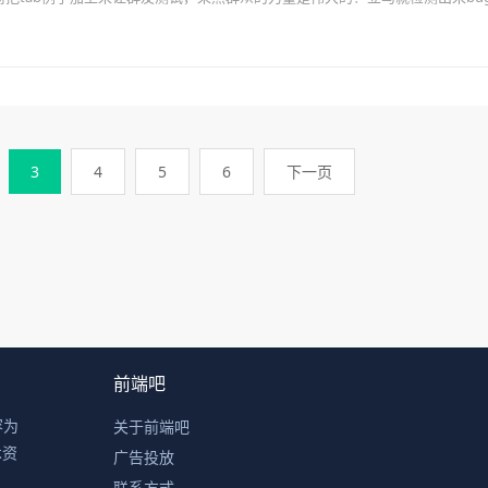
3
4
5
6
下一页
前端吧
容为
关于前端吧
术资
广告投放
联系方式