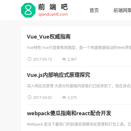
首页
前端网
Vue_Vue权威指南
Vue特性 Vue只是聚焦视图层，是一个构建数据驱动的Web界
插件化 …


2017-03-13
2,367
Vue.js内部响应式原理探究
深入响应式原理 大部分的基础内容我们已经讲到了，现在讲点底层
新视图。这让状态管 …


2017-03-02
2,375
webpack傻瓜指南和react配合开发
Webpack 是当下最热门的前端资源模块化管理和打包工
将按需加载的模块进行代码 …