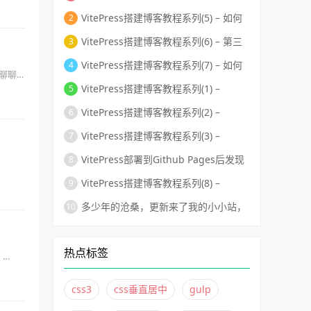
自定义首页布局和主题样式修改？
VitePress搭建博客教程系列(5) – 如何
自定义页面模板、给页面添加独有的
VitePress搭建博客教程系列(6) – 第三
className和使页面标题变成侧边目
方组件库的使用-搭建组件库文档
VitePress搭建博客教程系列(7) – 如何
想聊聊
录？
用Github Actions自动化部署到Github
VitePress搭建博客教程系列(1) –
Pages？
VitePress的安装和运行
VitePress搭建博客教程系列(2) –
VitePress默认首页、头部导航和左侧导
VitePress搭建博客教程系列(3) –
航配置
VitePress页脚、标题logo、最后更新
VitePress部署到Github Pages后发现
时间等相关细节配置
样式全错乱了怎么办？
VitePress搭建博客教程系列(8) –
vitePress如何非自动化部署到Github
多少年的沧桑，更新来了我的小小站，
Pages？
不变的还是太子湾！
热点标签
 …
css3
css垂直居中
gulp