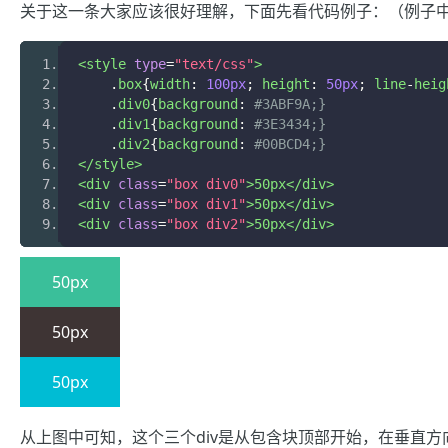
关于这一条大家应该很好理解，下面先看代码例子：（例子中部分
<style
type
=
"text/css"
>
.
box
{
width
:
100px
;
 height
:
50px
;
 line
-
heig
.
div0
{
background
:
#3ABF9A;}
.
div1
{
background
:
#3E3434;}
.
div2
{
background
:
#00BCD4;}
</style>
<div
class
=
"box div0"
>
50px
</div>
<div
class
=
"box div1"
>
50px
</div>
<div
class
=
"box div2"
>
50px
</div>
50px
50px
50px
从上图中可知，这个三个div是从包含块顶部开始，在垂直