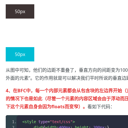
50px
50px
从图中可知，他们的边距不重叠了，垂直方向的间距变为100
外面的元素”。它的作用就是可以解决我们平时所说的垂直边
4、在BFC中，每一个内部元素都会从包含块的左边界开始
的情况下也是如此（尽管一个元素的内容区域会由于浮动而压
下这个元素自身会因为floats而变窄）。
看如下代码：
<style
type
=
"text/css"
>
.
div0
{
width
:
400px
;
 height
:
200px
;}