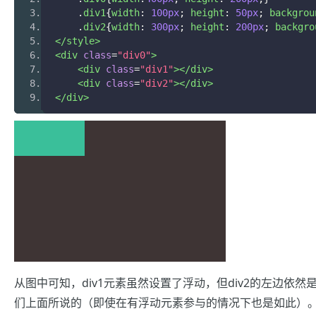
.
div1
{
width
:
100px
;
 height
:
50px
;
 backgrou
.
div2
{
width
:
300px
;
 height
:
200px
;
 backgro
</style>
<div
class
=
"div0"
>
<div
class
=
"div1"
></div>
<div
class
=
"div2"
></div>
</div>
从图中可知，div1元素虽然设置了浮动，但div2的左边依然是
们上面所说的（即使在有浮动元素参与的情况下也是如此）