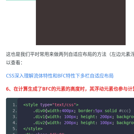
这也是我们平时常用来做两列自适应布局的方法（左边元素浮动，右边
以查看：
CSS深入理解流体特性和BFC特性下多栏自适应布局
6、在计算生成了BFC的元素的高度时，其浮动元素也参与
<style
type
=
"text/css"
>
.
div0
{
width
:
400px
;
 border
:
5px
 solid 
#ccc}
.
div1
{
width
:
100px
;
 height
:
200px
;
 backgro
.
div2
{
width
:
200px
;
 height
:
100px
;
 backgro
</style>