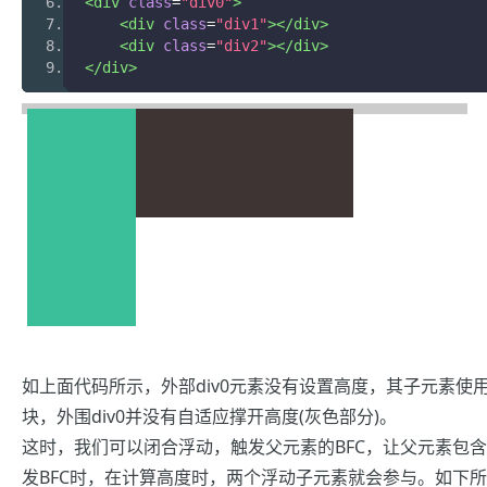
<div
class
=
"div0"
>
<div
class
=
"div1"
></div>
<div
class
=
"div2"
></div>
</div>
如上面代码所示，外部div0元素没有设置高度，其子元素使
块，外围div0并没有自适应撑开高度
(灰色部分)
。
这时，我们可以闭合浮动，触发父元素的BFC，让父元素包含两个子元
发BFC时，在计算高度时，两个浮动子元素就会参与。如下