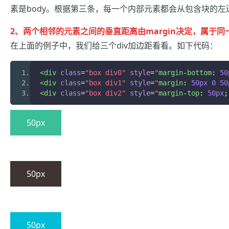
素是body。根据第三条，每一个内部元素都会从包含块的左
2、两个相邻的元素之间的垂直距离由margin决定，属于同一
在上面的例子中，我们给三个div加边距看看。如下代码：
<div
class
=
"box div0"
style
=
"
margin
-
bottom
:
50
<div
class
=
"box div1"
style
=
"
margin
:
50px
0
50
<div
class
=
"box div2"
style
=
"
margin
-
top
:
50px
;
50px
50px
50px