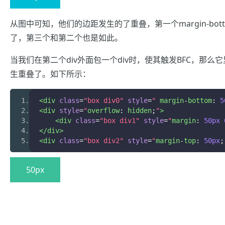
从图中可知，他们的边距发生的了重叠，第一个margin-bottom:
了，第三个和第二个也是如此。
当我们在第二个div外面包一个div时，使其触发BFC，那么它
生重叠了。如下所示：
<div
class
=
"box div0"
style
=
"
 margin
-
bottom
:
5
<div
style
=
"
overflow
:
 hidden
;
"
>
<div
class
=
"box div1"
style
=
"
margin
:
50px
</div>
<div
class
=
"box div2"
style
=
"
margin
-
top
:
50px
;
50px