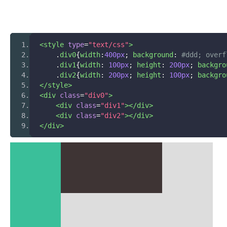
<style
type
=
"text/css"
>
.
div0
{
width
:
400px
;
 background
:
#ddd; overf
.
div1
{
width
:
100px
;
 height
:
200px
;
 backgro
.
div2
{
width
:
200px
;
 height
:
100px
;
 backgro
</style>
<div
class
=
"div0"
>
<div
class
=
"div1"
></div>
<div
class
=
"div2"
></div>
</div>