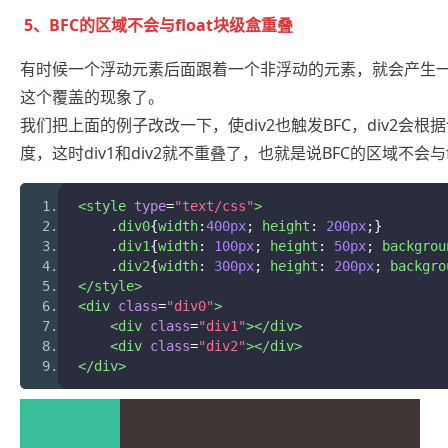
5、BFC的区域不会与float块级盒重叠
有时候一个浮动元素后面跟着一个非浮动的元素，就会产生一
这个覆盖的现象了。
我们把上面的例子改改一下，使div2也触发BFC，div2会
度，这时div1和div2就不重叠了，也就是说BFC的区域不会与
<style
type
=
"text/css"
>
.
div0
{
width
:
400px
;
 height
:
200px
;}
.
div1
{
width
:
100px
;
 height
:
50px
;
 backgrou
.
div2
{
width
:
300px
;
 height
:
200px
;
 backgro
</style>
<div
class
=
"div0"
>
<div
class
=
"div1"
></div>
<div
class
=
"div2"
></div>
</div>